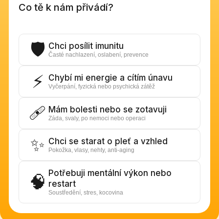
Co tě k nám přivádí?
🛡️
Chci posílit imunitu
Časté nachlazení, oslabení, prevence
⚡
Chybí mi energie a cítím únavu
Vyčerpání, fyzická nebo psychická zátěž
🩹
Mám bolesti nebo se zotavuji
Záda, svaly, po nemoci nebo operaci
✨
Chci se starat o pleť a vzhled
Pokožka, vlasy, nehty, anti-aging
Potřebuji mentální výkon nebo
🧠
restart
Soustředění, stres, kocovina